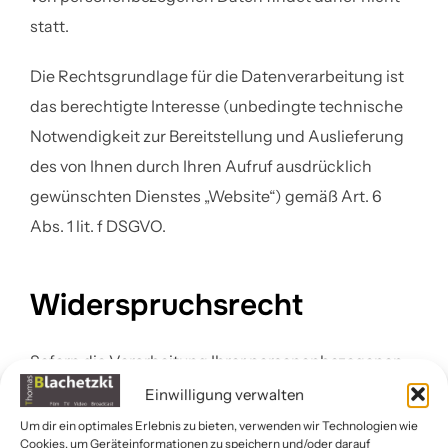
statt.
Die Rechtsgrundlage für die Datenverarbeitung ist
das berechtigte Interesse (unbedingte technische
Notwendigkeit zur Bereitstellung und Auslieferung
des von Ihnen durch Ihren Aufruf ausdrücklich
gewünschten Dienstes „Website“) gemäß Art. 6
Abs. 1 lit. f DSGVO.
Widerspruchsrecht
Sofern die Verarbeitung Ihrer personenbezogenen
Daten auf Grundlage des berechtigten Interesses
Einwilligung verwalten
erfolgt, haben Sie das Recht gegen diese
Um dir ein optimales Erlebnis zu bieten, verwenden wir Technologien wie
Cookies, um Geräteinformationen zu speichern und/oder darauf