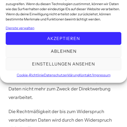
Verarbeitung zu widersprechen.
zuzugreifen. Wenn du diesen Technologien zustimmst, können wir Daten
wie das Surfverhalten oder eindeutige IDs auf dieser Website verarbeiten.
Wenn du deine Einwilligung nicht erteilst oder zurückziehst, können
Sofern keine zwingenden schutzwürdigen Gründe
bestimmte Merkmale und Funktionen beeinträchtigt werden.
für die Verarbeitung unsererseits vorliegen, wird die
Dienste verwalten
Verarbeitung Ihrer Daten auf Basis dieser
AKZEPTIEREN
Rechtsgrundlage eingestellt.
ABLEHNEN
Zudem haben Sie das Recht, der Verarbeitung Ihrer
personenbezogenen Daten zum Zweck der
EINSTELLUNGEN ANSEHEN
Direktwerbung zu widersprechen. Im Fall des
Cookie-Richtlinie
Datenschutzerklärung
Kontakt/Impressum
Widerspruchs werden Ihre personenbezogenen
Daten nicht mehr zum Zweck der Direktwerbung
verarbeitet.
Die Rechtmäßigkeit der bis zum Widerspruch
verarbeiteten Daten wird durch den Widerspruch