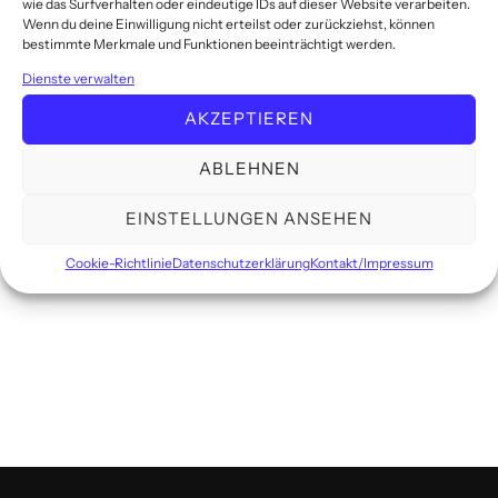
wie das Surfverhalten oder eindeutige IDs auf dieser Website verarbeiten.
Wenn du deine Einwilligung nicht erteilst oder zurückziehst, können
Umsatzsteuer-ID:
bestimmte Merkmale und Funktionen beeinträchtigt werden.
Umsatzsteuer-Identifikationsnummer
Dienste verwalten
gemäß § 27 a Umsatzsteuergesetz: DE
AKZEPTIEREN
154834719
ABLEHNEN
EINSTELLUNGEN ANSEHEN
Cookie-Richtlinie
Datenschutzerklärung
Kontakt/Impressum