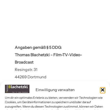
Angaben gemäß § 5 DDG:
Thomas Blachetzki – Film-TV-Video-
Broadcast
Resingstr. 31
44269 Dortmund
Kontakt:
Einwilligung verwalten
Telefon: +49 (0) 231 3306635
Um dir ein optimales Erlebnis zu bieten, verwenden wir Technologien wie
Cookies, um Geräteinformationen zu speichern und/oder darauf
E-Mail: thomas(at)tbv-film.de
zuzugreifen. Wenn du diesen Technologien zustimmst, können wir Daten